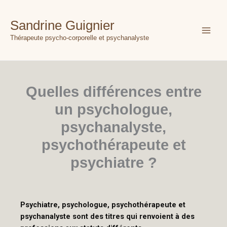
Aller
au
Sandrine Guignier
contenu
Thérapeute psycho-corporelle et psychanalyste
Quelles différences entre
un psychologue,
psychanalyste,
psychothérapeute et
psychiatre ?
Psychiatre, psychologue, psychothérapeute et
psychanalyste sont des titres qui renvoient à des